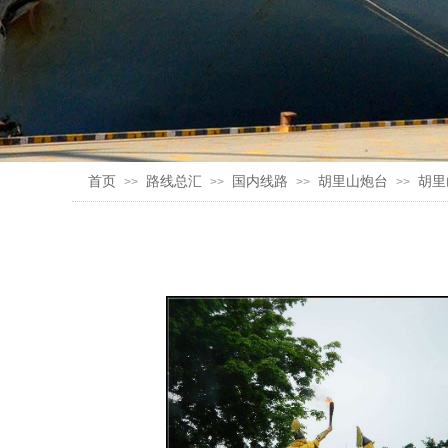
首页
路线总汇
国内线路
胡里山炮台
胡里
>>
>>
>>
>>